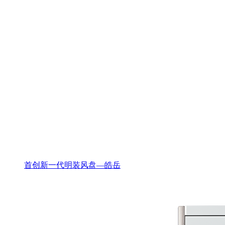
首创新一代明装风盘—皓岳