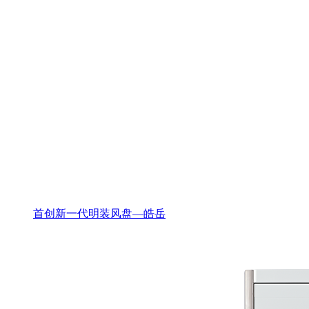
首创新一代明装风盘—皓岳